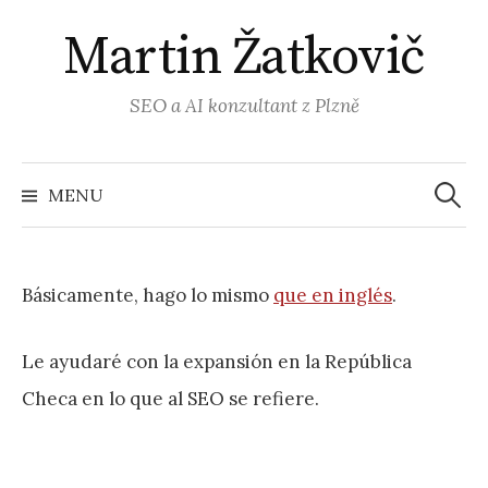
Přejít
Martin Žatkovič
k
obsahu
webu
SEO a AI konzultant z Plzně
Vyhled
MENU
Básicamente, hago lo mismo
que en inglés
.
Le ayudaré con la expansión en la República
Checa en lo que al SEO se refiere.