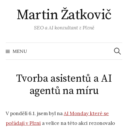
Přejít
Martin Žatkovič
k
obsahu
webu
SEO a AI konzultant z Plzně
Vyhled
MENU
Tvorba asistentů a AI
agentů na míru
V pondělí 6.1. jsem byl na
AI Monday které se
pořádají v Plzni
a velice na této akci rezonovalo