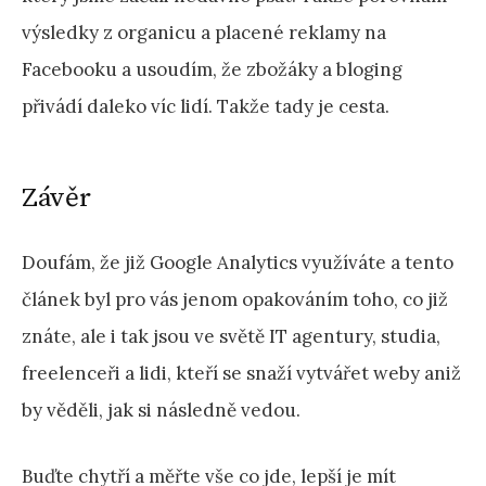
výsledky z organicu a placené reklamy na
Facebooku a usoudím, že zbožáky a bloging
přivádí daleko víc lidí. Takže tady je cesta.
Závěr
Doufám, že již Google Analytics využíváte a tento
článek byl pro vás jenom opakováním toho, co již
znáte, ale i tak jsou ve světě IT agentury, studia,
freelenceři a lidi, kteří se snaží vytvářet weby aniž
by věděli, jak si následně vedou.
Buďte chytří a měřte vše co jde, lepší je mít