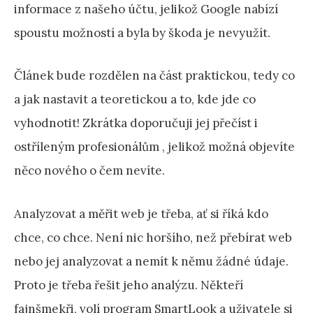
informace z našeho účtu, jelikož Google nabízí
spoustu možností a byla by škoda je nevyužít.
Článek bude rozdělen na část praktickou, tedy co
a jak nastavit a teoretickou a to, kde jde co
vyhodnotit! Zkrátka doporučuji jej přečíst i
ostříleným profesionálům , jelikož možná objevíte
něco nového o čem nevíte.
Analyzovat a měřit web je třeba, ať si říká kdo
chce, co chce. Není nic horšího, než přebírat web
nebo jej analyzovat a nemít k němu žádné údaje.
Proto je třeba řešit jeho analýzu. Někteří
fajnšmekři, volí program SmartLook a uživatele si