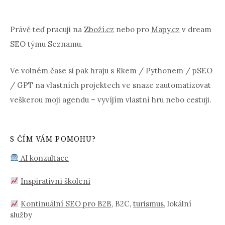
Právě teď pracuji na
Zboží.cz
nebo pro
Mapy.cz
v dream
SEO týmu Seznamu.
Ve volném čase si pak hraju s Rkem / Pythonem / pSEO
/ GPT na vlastních projektech ve snaze zautomatizovat
veškerou moji agendu – vyvíjím vlastní hru nebo cestuji.
S ČÍM VÁM POMOHU?
AI konzultace
Inspirativní školení
Kontinuální SEO pro B2B
, B2C,
turismus
, lokální
služby