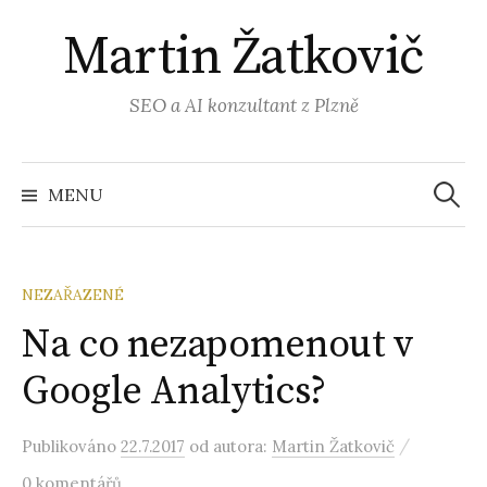
Přejít
Martin Žatkovič
k
obsahu
webu
SEO a AI konzultant z Plzně
Vyhled
MENU
NEZAŘAZENÉ
Na co nezapomenout v
Google Analytics?
/
Publikováno
22.7.2017
od autora:
Martin Žatkovič
0 komentářů