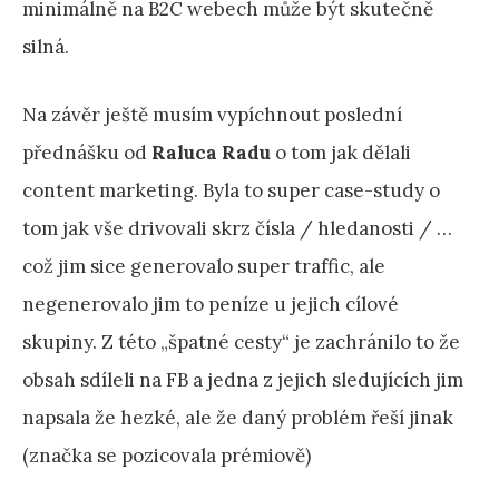
minimálně na B2C webech může být skutečně
silná.
Na závěr ještě musím vypíchnout poslední
přednášku od
Raluca Radu
o tom jak dělali
content marketing. Byla to super case-study o
tom jak vše drivovali skrz čísla / hledanosti / …
což jim sice generovalo super traffic, ale
negenerovalo jim to peníze u jejich cílové
skupiny. Z této „špatné cesty“ je zachránilo to že
obsah sdíleli na FB a jedna z jejich sledujících jim
napsala že hezké, ale že daný problém řeší jinak
(značka se pozicovala prémiově)