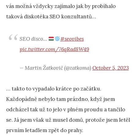
vás možná vždycky zajímalo jak by probíhalo
taková diskotéka SEO konzultantů…
SEO disco…
#seovibes
pic.twitter.com/76qRad8W49
— Martin Žatkovič (@zatkoma)
October 5, 2023
… takto to vypadalo krátce po začátku.
Každopádně nebylo tam prázdno, když jsem
odcházel tak už to jelo v plném proudu a tančilo
se. Já jsem však už musel domů, protože jsem letěl
prvním letadlem zpět do prahy.