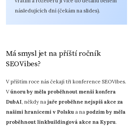
vrátím a rozeberu ji více do detailu během
následujících dní (čekám na slides).
Má smysl jet na příští ročník
SEOVibes?
V příštím roce nás čekají tři konference SEOVibes.
V
únoru by měla proběhnout menší konfera
DubAI
, někdy na
jaře proběhne nejspíš akce za
našimi hranicemi v Polsku
a na
podzim by měla
proběhnout linkbuildingová akce na Kypru
.