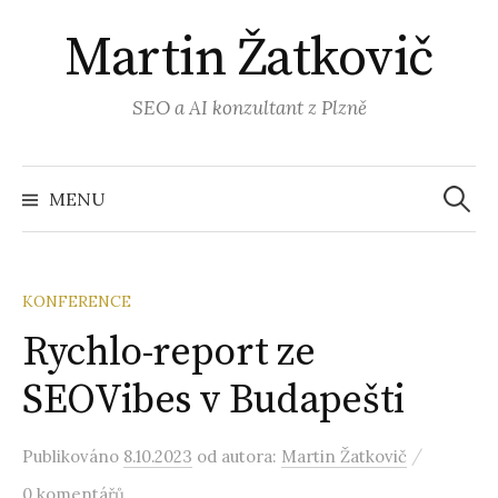
Přejít
Martin Žatkovič
k
obsahu
webu
SEO a AI konzultant z Plzně
Vyhled
MENU
KONFERENCE
Rychlo-report ze
SEOVibes v Budapešti
/
Publikováno
8.10.2023
od autora:
Martin Žatkovič
0 komentářů