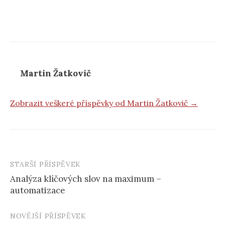
Martin Žatkovič
Zobrazit veškeré příspěvky od Martin Žatkovič →
STARŠÍ PŘÍSPĚVEK
Navigace
Analýza klíčových slov na maximum –
příspěvku
automatizace
NOVĚJŠÍ PŘÍSPĚVEK