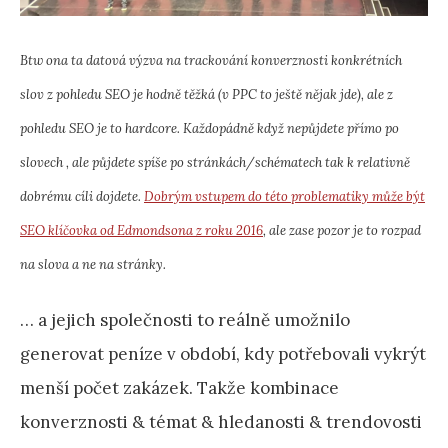
Btw ona ta datová výzva na trackování konverznosti konkrétních
slov z pohledu SEO je hodně těžká (v PPC to ještě nějak jde), ale z
pohledu SEO je to hardcore. Každopádně když nepůjdete přímo po
slovech , ale půjdete spíše po stránkách/schématech tak k relativně
dobrému cíli dojdete.
Dobrým vstupem do této problematiky může být
SEO klíčovka od Edmondsona z roku 20
16
, ale zase pozor je to rozpad
na slova a ne na stránky.
… a jejich společnosti to reálně umožnilo
generovat peníze v období, kdy potřebovali vykrýt
menší počet zakázek. Takže kombinace
konverznosti & témat & hledanosti & trendovosti