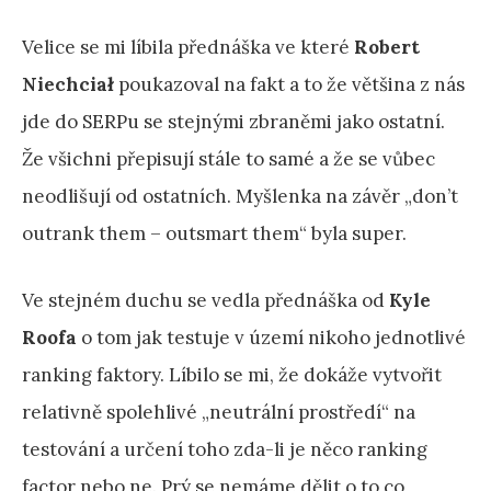
Velice se mi líbila přednáška ve které
Robert
Niechciał
poukazoval na fakt a to že většina z nás
jde do SERPu se stejnými zbraněmi jako ostatní.
Že všichni přepisují stále to samé a že se vůbec
neodlišují od ostatních. Myšlenka na závěr „don’t
outrank them – outsmart them“ byla super.
Ve stejném duchu se vedla přednáška od
Kyle
Roofa
o tom jak testuje v území nikoho jednotlivé
ranking faktory. Líbilo se mi, že dokáže vytvořit
relativně spolehlivé „neutrální prostředí“ na
testování a určení toho zda-li je něco ranking
factor nebo ne. Prý se nemáme dělit o to co