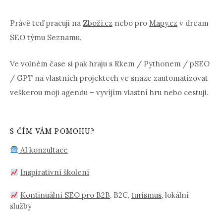
Právě teď pracuji na
Zboží.cz
nebo pro
Mapy.cz
v dream
SEO týmu Seznamu.
Ve volném čase si pak hraju s Rkem / Pythonem / pSEO
/ GPT na vlastních projektech ve snaze zautomatizovat
veškerou moji agendu – vyvíjím vlastní hru nebo cestuji.
S ČÍM VÁM POMOHU?
AI konzultace
Inspirativní školení
Kontinuální SEO pro B2B
, B2C,
turismus
, lokální
služby